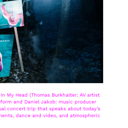
In My Head (Thomas Burkhalter: AV artist
atform and Daniel Jakob: music producer
ual concert trip that speaks about today’s
ements, dance and video, and atmospheric