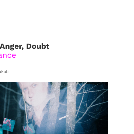
s
Infos
Contact
Archive
 Anger, Doubt
ance
akob