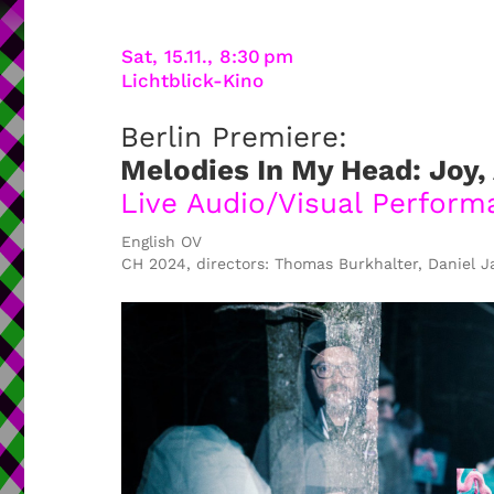
Intro
Program
Venue
Sat, 15.11., 8:30 pm
Lichtblick-Kino
Berlin Premiere:
Melodies In My Head:
Joy,
Live Audio/Visual Perform
English OV
CH 2024,
directors: Thomas Burkhalter,
Daniel J