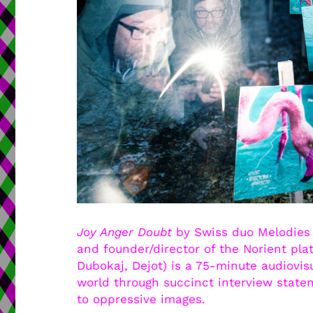
Joy Anger Doubt
by Swiss duo Melodies 
and founder/director of the Norient pl
Dubokaj, Dejot) is a 75-minute audiovis
world through succinct interview stat
to oppressive images.